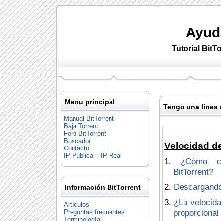
Ayud
Tutorial
BitTo
Menu principal
Tengo una línea 
Manual BitTorrent
Baja Torrent
Foro BitTorrent
Buscador
Velocidad de
Contacto
IP Pública – IP Real
¿Cómo c
BitTorrent?
Descargando 
Información BitTorrent
¿La velocida
Artículos
proporcional
Preguntas frecuentes
Terminología