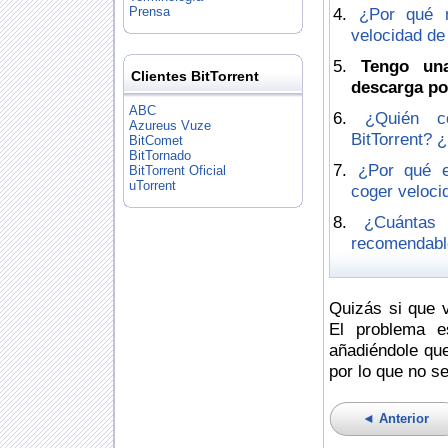
Prensa
¿Por qué 
velocidad de
Tengo un
Clientes BitTorrent
descarga po
ABC
¿Quién c
Azureus Vuze
BitTorrent? ¿
BitComet
BitTornado
¿Por qué e
BitTorrent Oficial
uTorrent
coger veloci
¿Cuántas
recomendable
Quizás si que v
El problema e
añadiéndole que
por lo que no s
◄ Anterior