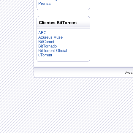
Prensa
Clientes BitTorrent
ABC
Azureus Vuze
BitComet
BitTornado
BitTorrent Oficial
uTorrent
Ayud