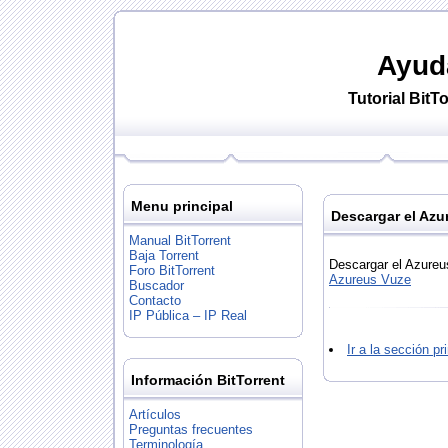
Ayud
Tutorial
BitTo
Menu principal
Descargar el Azu
Manual BitTorrent
Baja Torrent
Descargar el Azureu
Foro BitTorrent
Azureus Vuze
Buscador
Contacto
IP Pública – IP Real
Ir a la sección p
Información BitTorrent
Artículos
Preguntas frecuentes
Terminología